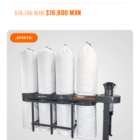
El
El
$
16,800 MXN
$
18,700 MXN
precio
precio
original
actual
¡OFERTA!
era:
es:
$18,700 MXN.
$16,800 MXN.