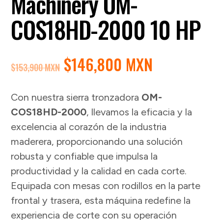
Machinery OM-
COS18HD-2000 10 HP
EL
EL
$
146,800 MXN
$
153,900 MXN
PRECIO
PRECIO
ORIGINAL
ACTUAL
Con nuestra sierra tronzadora
OM-
ERA:
ES:
COS18HD-2000
, llevamos la eficacia y la
$153,900 MXN.
$146,800 
excelencia al corazón de la industria
maderera, proporcionando una solución
robusta y confiable que impulsa la
productividad y la calidad en cada corte.
Equipada con mesas con rodillos en la parte
frontal y trasera, esta máquina redefine la
experiencia de corte con su operación