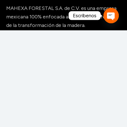
MAHEXA FORESTAL S.A. de C.V. es una empresa
Escríbenos
mexicana 100% enfocada a la industria forestal y
de la transformación de la madera.
Open
chaty
MAQUINARIA Y HERRAMIENTAS
Para fabricación de muebles
Para aserraderos
Herramientas de corte para madera
Para pisos y tableros alistonados
Para tableros y aglomerados
Maquinaria para tarimas