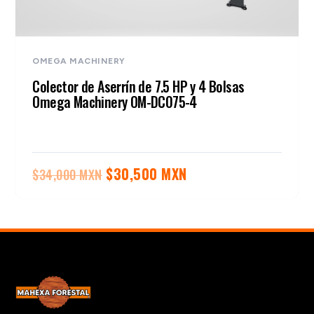
OMEGA MACHINERY
Colector de Aserrín de 7.5 HP y 4 Bolsas
Omega Machinery OM-DC075-4
El
El
$
30,500 MXN
$
34,000 MXN
precio
precio
original
actual
era:
es:
$34,000 MXN.
$30,500 MXN.