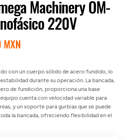
mega Machinery OM-
nofásico 220V
EL
0 MXN
PRECIO
AL
ACTUAL
ES:
do con un cuerpo sólido de acero fundido, lo
0 MXN.
$47,500 MXN.
 estabilidad durante su operación. La bancada,
ero de fundición, proporciona una base
l equipo cuenta con velocidad variable para
areas, y un soporte para gurbias que se puede
toda la bancada, ofreciendo flexibilidad en el