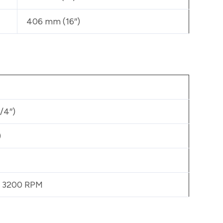
406 mm (16″)
/4″)
)
a 3200 RPM