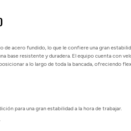
de
O
hasta
42"
o de acero fundido, lo que le confiere una gran estabil
de
a base resistente y duradera. El equipo cuenta con velo
longitud
osicionar a lo largo de toda la bancada, ofreciendo flex
y 16"
de
diámetro
ción para una gran estabilidad a la hora de trabajar.
Omega
.
Machinery