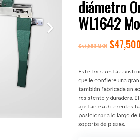
diámetro O
WL1642 Mo
EL
$
47,50
$
57,500 MXN
PRECIO
ORIGIN
ERA:
Este torno está construi
$57,50
que le confiere una gran
también fabricada en ac
resistente y duradera. E
ajustarse a diferentes t
posicionar a lo largo de 
soporte de piezas.