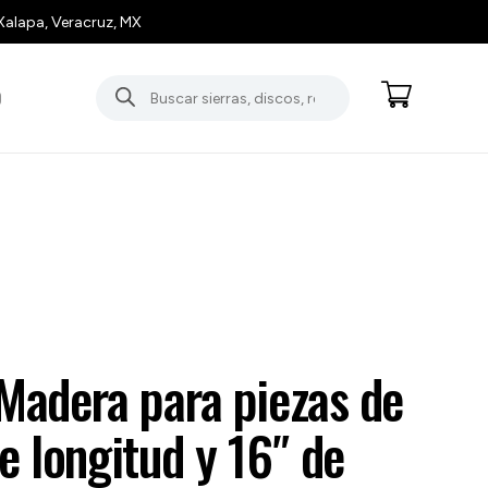
Xalapa, Veracruz, MX
Búsqueda
O
de
productos
Madera para piezas de
e longitud y 16″ de