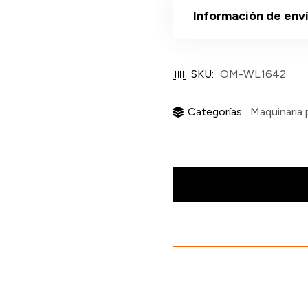
Información de env
SKU:
OM-WL1642
Categorías:
Maquinaria 
Torno
para
Madera
para
piezas