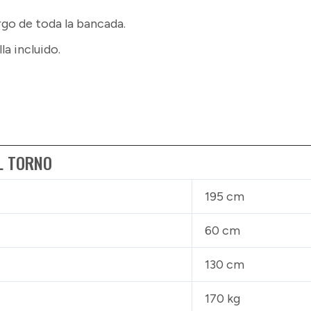
OM-
rgo de toda la bancada.
la incluido.
WL1642
Monofásico
220V
cantidad
L TORNO
195 cm
60 cm
130 cm
170 kg