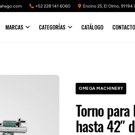
mahego.com
+52 228 141 6060
Encino 25, El Olmo, 91194 
MARCAS
CATEGORÍAS
CATÁLOGO
CONTACT
OMEGA MACHINERY
Torno para 
hasta 42″ d