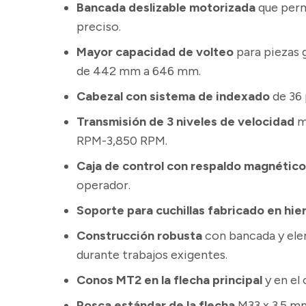
Bancada deslizable motorizada
que perm
preciso.
Mayor capacidad de volteo
para piezas 
de 442 mm a 646 mm.
Cabezal con sistema de indexado
de 36 
Transmisión de 3 niveles de velocidad
m
RPM-3,850 RPM.
Caja de control con respaldo magnétic
operador.
Soporte para cuchillas fabricado en hie
Construcción robusta
con bancada y elem
durante trabajos exigentes.
Conos MT2 en la flecha principal
y en el
Rosca estándar de la flecha
M33 x 3.5 mm