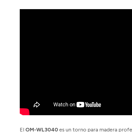
El
OM-WL3040
es un torno para madera profes