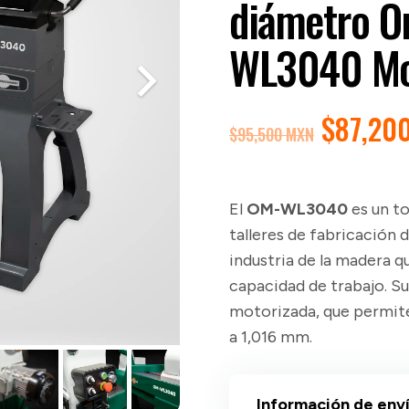
diámetro O
WL3040 Mo
EL
$
87,20
$
95,500 MXN
PRECIO
ORIGIN
ERA:
El
OM-WL3040
es un t
$95,50
talleres de fabricación
industria de la madera q
capacidad de trabajo. Su
motorizada, que permite
a 1,016 mm.
Información de env