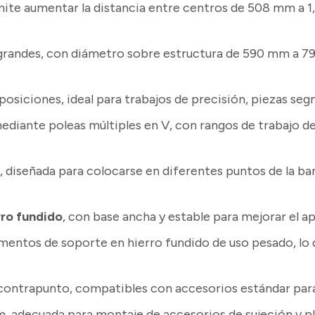
ite aumentar la distancia entre centros de 508 mm a 1
grandes, con diámetro sobre estructura de 590 mm a 7
posiciones, ideal para trabajos de precisión, piezas se
ediante poleas múltiples en V, con rangos de trabajo
o
, diseñada para colocarse en diferentes puntos de la b
rro fundido
, con base ancha y estable para mejorar el a
entos de soporte en hierro fundido de uso pesado, lo q
 contrapunto, compatibles con accesorios estándar par
, adecuada para montaje de accesorios de sujeción y pl