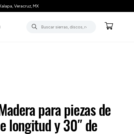
Xalapa, Veracruz, MX
Búsqueda
O
de
productos
Madera para piezas de
e longitud y 30″ de