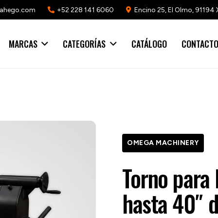
mahego.com
+52 228 141 6060
Encino 25, El Olmo, 91194 
MARCAS
CATEGORÍAS
CATÁLOGO
CONTACT
OMEGA MACHINERY
Torno para 
hasta 40″ d