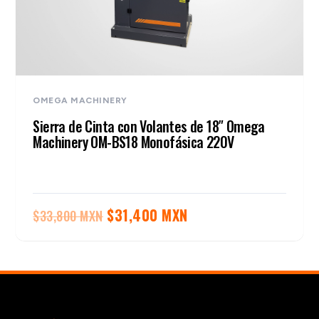
OMEGA MACHINERY
Sierra de Cinta con Volantes de 18″ Omega
Machinery OM-BS18 Monofásica 220V
El
El
$
31,400 MXN
$
33,800 MXN
precio
precio
original
actual
era:
es:
$33,800 MXN.
$31,400 MXN.