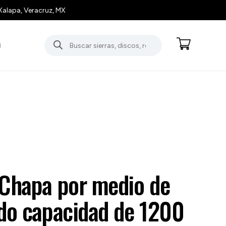
Xalapa, Veracruz, MX
Búsqueda
O
de
productos
 Chapa por medio de
ado capacidad de 1200