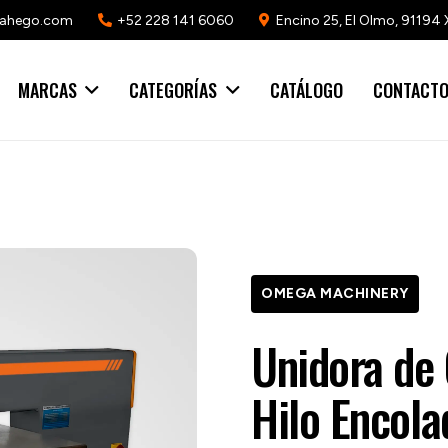
mahego.com
+52 228 141 6060
Encino 25, El Olmo, 91194 
MARCAS
CATEGORÍAS
CATÁLOGO
CONTACT
OMEGA MACHINERY
Unidora de
Hilo Encol