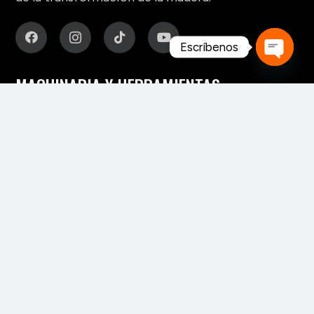
Escríbenos
Open
MAQUINARIA Y HERRAMIENTAS
chaty
Para fabricación de muebles
Para aserraderos
Herramientas de corte para madera
Para pisos y tableros alistonados
Para tableros y aglomerados
Maquinaria para tarimas
Para palos redondos
Secaderos para madera
Maquinaria para biomasa
Maquinaria para chapa