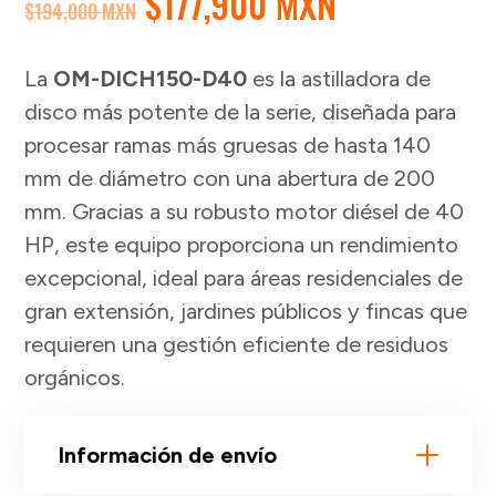
EL
EL
$
177,900 MXN
$
194,000 MXN
PRECIO
PRECIO
ORIGINAL
ACTUAL
La
OM-DICH150-D40
es la astilladora de
ERA:
ES:
disco más potente de la serie, diseñada para
$194,000 MXN.
$177,900 M
procesar ramas más gruesas de hasta 140
mm de diámetro con una abertura de 200
mm. Gracias a su robusto motor diésel de 40
HP, este equipo proporciona un rendimiento
excepcional, ideal para áreas residenciales de
gran extensión, jardines públicos y fincas que
requieren una gestión eficiente de residuos
orgánicos.
Información de envío