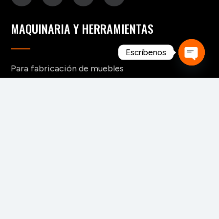
MAQUINARIA Y HERRAMIENTAS
Escríbenos
Para fabricación de muebles
Open
Para aserraderos
chaty
Herramientas de corte para madera
Para pisos y tableros alistonados
Para tableros y aglomerados
Maquinaria para tarimas
Para palos redondos
Secaderos para madera
Maquinaria para biomasa
Maquinaria para chapa
CONTACTO