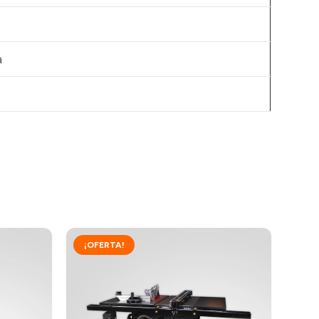
a
¡OFERTA!