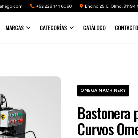
mahego.com
+52 228 141 6060
Encino 25, El Olmo, 91194 
MARCAS
CATEGORÍAS
CATÁLOGO
CONTACT
OMEGA MACHINERY
Bastonera 
Curvos Om