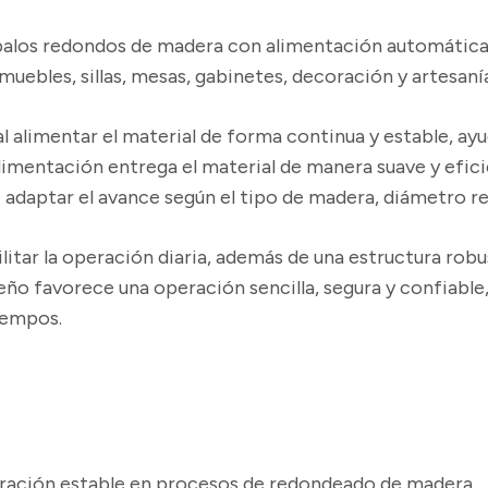
palos redondos de madera con alimentación automática,
 muebles, sillas, mesas, gabinetes, decoración y artesan
l alimentar el material de forma continua y estable, ayu
limentación entrega el material de manera suave y efic
adaptar el avance según el tipo de madera, diámetro r
itar la operación diaria, además de una estructura robu
iseño favorece una operación sencilla, segura y confiab
iempos.
ración estable en procesos de redondeado de madera.