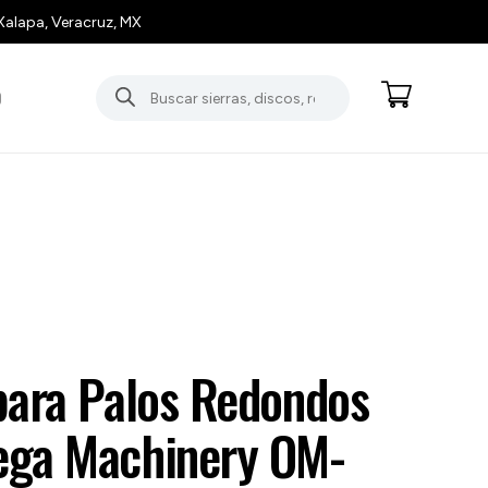
Xalapa, Veracruz, MX
Búsqueda
O
de
productos
para Palos Redondos
ega Machinery OM-