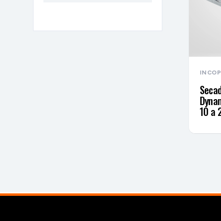
INCO
Secad
Dynam
10 a 