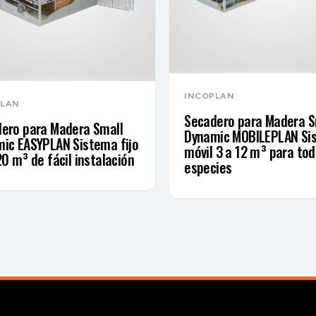
INCOPLAN
PLAN
Secadero para Madera S
ero para Madera Small
Dynamic MOBILEPLAN Si
ic EASYPLAN Sistema fijo
móvil 3 a 12 m³ para tod
20 m³ de fácil instalación
especies