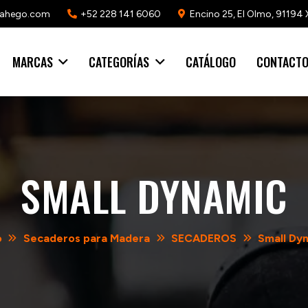
mahego.com
+52 228 141 6060
Encino 25, El Olmo, 91194 
MARCAS
CATEGORÍAS
CATÁLOGO
CONTACT
SMALL DYNAMIC
o
Secaderos para Madera
SECADEROS
Small Dy