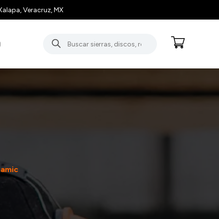
Xalapa, Veracruz, MX
Búsqueda
O
de
productos
namic