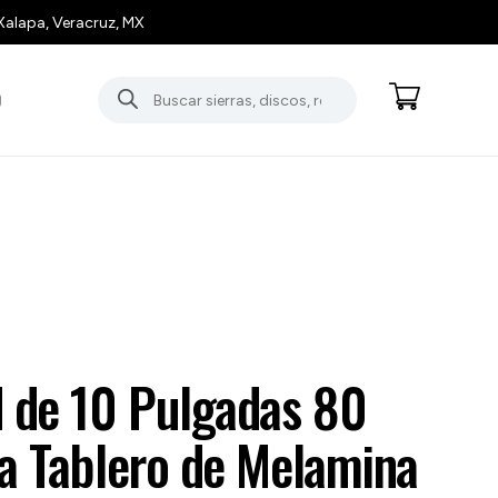
Xalapa, Veracruz, MX
Búsqueda
O
de
productos
d de 10 Pulgadas 80
a Tablero de Melamina