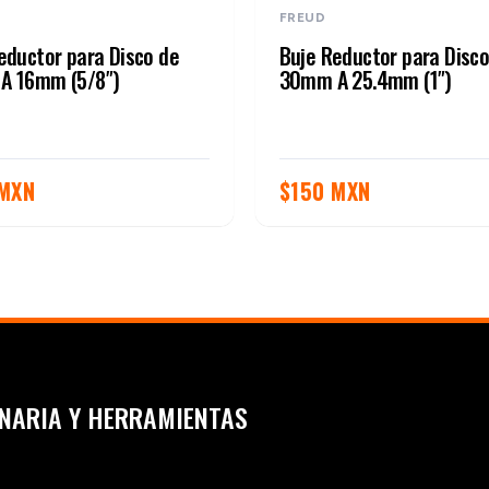
FREUD
eductor para Disco de
Buje Reductor para Disco
A 16mm (5/8″)
30mm A 25.4mm (1″)
 MXN
$
150 MXN
NARIA Y HERRAMIENTAS