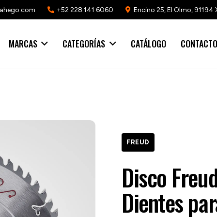
mahego.com
+52 228 141 6060
Encino 25, El Olmo, 91194 
MARCAS
CATEGORÍAS
CATÁLOGO
CONTACT
FREUD
Disco Freu
Dientes par