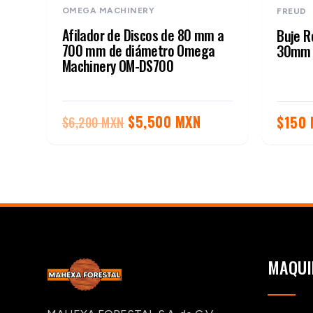
OMEGA MACHINERY
FREUD
Afilador de Discos de 80 mm a
Buje R
700 mm de diámetro Omega
30mm 
Machinery OM-DS700
El
El
$
5,500 MXN
$
150
$
6,200 MXN
precio
precio
original
actual
era:
es:
$6,200 MXN.
$5,500 MXN.
MAQUI