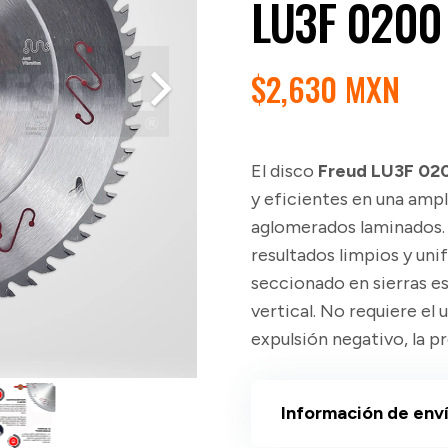
LU3F 0200
$
2,630 MXN
El disco
Freud LU3F 02
y eficientes en una am
aglomerados laminados. 
resultados limpios y uni
seccionado en sierras e
vertical. No requiere el 
expulsión negativo, la p
Información de env