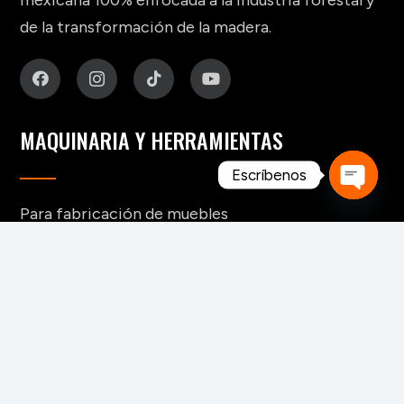
mexicana 100% enfocada a la industria forestal y
de la transformación de la madera.
MAQUINARIA Y HERRAMIENTAS
Escríbenos
Open
Para fabricación de muebles
chaty
Para aserraderos
Herramientas de corte para madera
Para pisos y tableros alistonados
Para tableros y aglomerados
Maquinaria para tarimas
Para palos redondos
Secaderos para madera