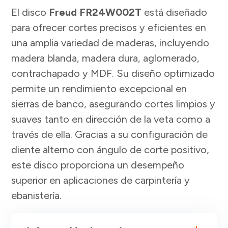
ORIGINAL
ACTUAL
El disco
Freud FR24W002T
está diseñado
ERA:
ES:
para ofrecer cortes precisos y eficientes en
$1,730 MXN.
$1,600 MXN.
una amplia variedad de maderas, incluyendo
madera blanda, madera dura, aglomerado,
contrachapado y MDF. Su diseño optimizado
permite un rendimiento excepcional en
sierras de banco, asegurando cortes limpios y
suaves tanto en dirección de la veta como a
través de ella. Gracias a su configuración de
diente alterno con ángulo de corte positivo,
este disco proporciona un desempeño
superior en aplicaciones de carpintería y
ebanistería.