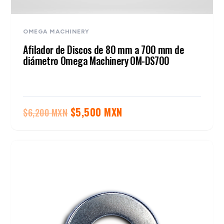
OMEGA MACHINERY
Afilador de Discos de 80 mm a 700 mm de
diámetro Omega Machinery OM-DS700
El
El
$
5,500 MXN
$
6,200 MXN
precio
precio
original
actual
era:
es:
$6,200 MXN.
$5,500 MXN.