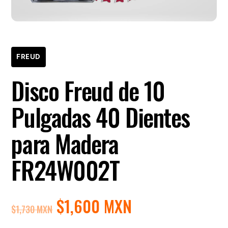
FREUD
Disco Freud de 10
Pulgadas 40 Dientes
para Madera
FR24W002T
EL
EL
$
1,600 MXN
$
1,730 MXN
PRECIO
PRECIO