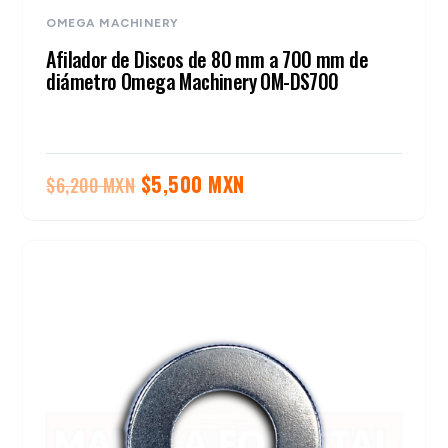
OMEGA MACHINERY
Afilador de Discos de 80 mm a 700 mm de
diámetro Omega Machinery OM-DS700
El
El
$
5,500 MXN
$
6,200 MXN
precio
precio
original
actual
era:
es:
$6,200 MXN.
$5,500 MXN.