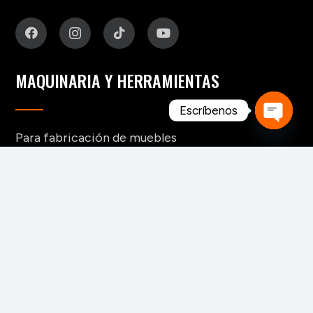
MAQUINARIA Y HERRAMIENTAS
Escríbenos
Para fabricación de muebles
Open
Para aserraderos
chaty
Herramientas de corte para madera
Para pisos y tableros alistonados
Para tableros y aglomerados
Maquinaria para tarimas
Para palos redondos
Secaderos para madera
Maquinaria para biomasa
Maquinaria para chapa