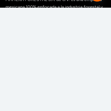
Open
mexicana 100% enfocada a la industria forestal y
chaty
de la transformación de la madera.
MAQUINARIA Y HERRAMIENTAS
Para fabricación de muebles
Para aserraderos
Herramientas de corte para madera
Para pisos y tableros alistonados
Para tableros y aglomerados
Maquinaria para tarimas
Para palos redondos