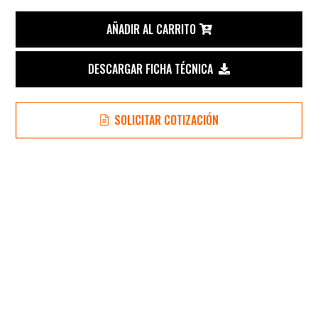
de
AÑADIR AL CARRITO
Oscilación
DESCARGAR FICHA TÉCNICA
Automática
SOLICITAR COTIZACIÓN
de
Doble
Mesa
para
Escoplos
de