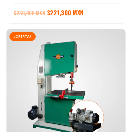
El
El
$
221,300 MXN
$
239,800 MXN
precio
precio
original
actual
¡OFERTA!
era:
es:
$239,800 MXN.
$221,300 MXN.