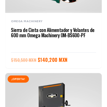
OMEGA MACHINERY
Sierra de Cinta con Alimentador y Volantes de
600 mm Omega Machinery OM-BS600-PF
El
El
$
140,200 MXN
$
150,500 MXN
precio
precio
original
actual
¡OFERTA!
era:
es:
$150,500 MXN.
$140,200 MXN.