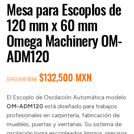
Mesa para Escoplos de
120 mm x 60 mm
Omega Machinery OM-
ADM120
EL
EL
$
132,500 MXN
$
143,600 MXN
PRECIO
PRECIO
ORIGINAL
ACTUAL
El Escoplo de Oscilación Automática modelo
ERA:
ES:
OM-ADM120
está diseñado para trabajos
$143,600 MXN.
$132,500 M
profesionales en carpintería, fabricación de
muebles, puertas y ventanas. Su sistema de
oscilación logra escopleados limpios, precisos