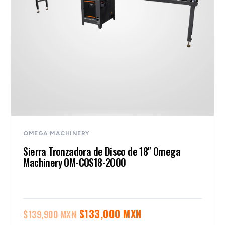
OMEGA MACHINERY
Sierra Tronzadora de Disco de 18″ Omega
Machinery OM-COS18-2000
El
El
$
133,000 MXN
$
139,900 MXN