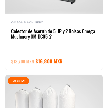
OMEGA MACHINERY
Colector de Aserrín de 5 HP y 2 Bolsas Omega
Machinery OM-DC05-2
El
El
$
16,800 MXN
$
18,700 MXN
precio
precio
original
actual
¡OFERTA!
era:
es:
$18,700 MXN.
$16,800 MXN.