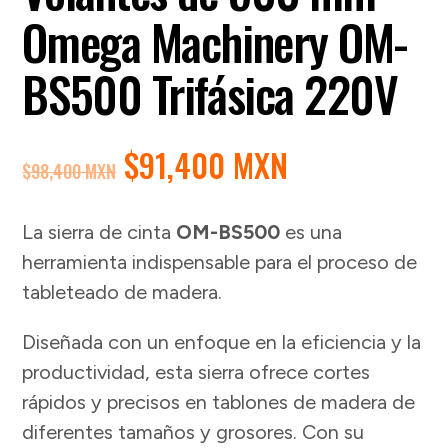
Omega Machinery OM-
BS500 Trifásica 220V
EL
EL
$
91,400 MXN
$
98,400 MXN
PRECIO
PRECIO
ORIGINAL
ACTUAL
La sierra de cinta
OM-BS500
es una
ERA:
ES:
herramienta indispensable para el proceso de
$98,400 MXN.
$91,400 MXN
tableteado de madera.
Diseñada con un enfoque en la eficiencia y la
productividad, esta sierra ofrece cortes
rápidos y precisos en tablones de madera de
diferentes tamaños y grosores. Con su