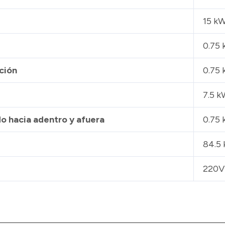
15 kW
0.75 
ción
0.75 
7.5 k
do hacia adentro y afuera
0.75 
84.5 
220V 