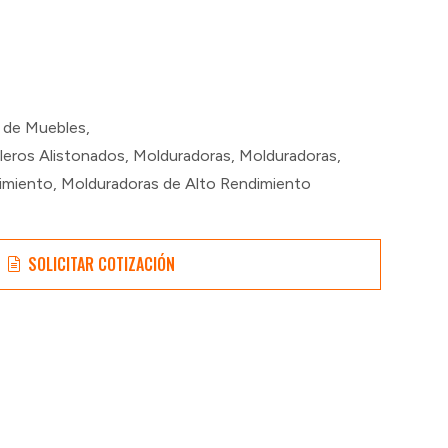
n de Muebles
,
bleros Alistonados
,
Molduradoras
,
Molduradoras
,
imiento
,
Molduradoras de Alto Rendimiento
SOLICITAR COTIZACIÓN