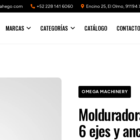
mahego.com
+52 228 141 6060
Encino 25, El Olmo, 91194 
MARCAS
CATEGORÍAS
CATÁLOGO
CONTACT
OMEGA MACHINERY
Moldurador
6 ejes y an