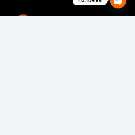
Escríbenos
Open
chaty
MAHEXA FORESTAL S.A. de C.V. es una empresa
mexicana 100% enfocada a la industria forestal y
de la transformación de la madera.
MAQUINARIA Y HERRAMIENTAS
Para fabricación de muebles
Para aserraderos