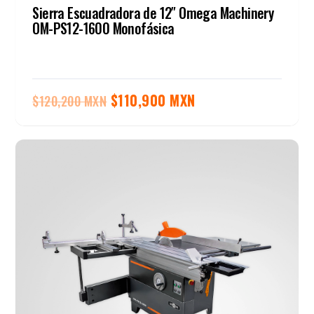
Sierra Escuadradora de 12″ Omega Machinery
OM-PS12-1600 Monofásica
El
El
$
110,900 MXN
$
120,200 MXN
precio
precio
original
actual
era:
es:
$120,200 MXN.
$110,900 MXN.