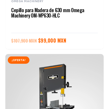
OMEGA MACHINERY
Cepillo para Madera de 630 mm Omega
Machinery OM-WP630-HLC
El
El
$
99,000 MXN
$
107,900 MXN
precio
precio
original
actual
¡OFERTA!
era:
es:
$107,900 MXN.
$99,000 MXN.