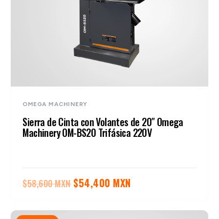
OMEGA MACHINERY
Sierra de Cinta con Volantes de 20″ Omega
Machinery OM-BS20 Trifásica 220V
El
El
$
54,400 MXN
$
58,600 MXN
precio
precio
original
actual