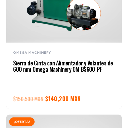
OMEGA MACHINERY
Sierra de Cinta con Alimentador y Volantes de
600 mm Omega Machinery OM-BS600-PF
El
El
$
140,200 MXN
$
150,500 MXN
precio
precio
original
actual
¡OFERTA!
era:
es: