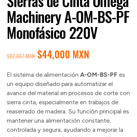
Sierras de Cinta Omega
Machinery A-OM-BS-PF
Monofásico 220V
EL
EL
$
44,000 MXN
$
62,667 MXN
PRECIO
PRECIO
ORIGINAL
ACTUAL
El sistema de alimentación
A-OM-BS-PF
es
ERA:
ES:
un equipo diseñado para automatizar el
$62,667 MXN.
$44,000 MX
avance del material en procesos de corte con
sierra cinta, especialmente en trabajos de
reaserrado de madera. Su función principal es
mantener una alimentación constante,
controlada y segura, ayudando a mejorar la