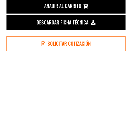
de
AÑADIR AL CARRITO
Alimentación
DESCARGAR FICHA TÉCNICA
para
SOLICITAR COTIZACIÓN
Sierras
de
Cinta
Omega
Machinery
A-