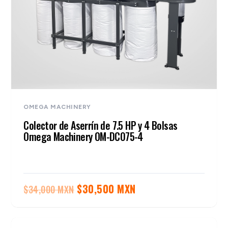
OMEGA MACHINERY
Colector de Aserrín de 7.5 HP y 4 Bolsas
Omega Machinery OM-DC075-4
El
El
$
30,500 MXN
$
34,000 MXN
precio
precio
original
actual