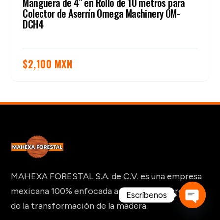
Manguera de 4″ en Rollo de 10 metros para
Colector de Aserrín Omega Machinery OM-
DCH4
$
2,100 MXN
MAHEXA FORESTAL S.A. de C.V. es una empresa
mexicana 100% enfocada a la industria forestal y
Escríbenos
de la transformación de la madera.
Open