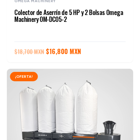
OMEGA MACHINERY
Colector de Aserrín de 5 HP y 2 Bolsas Omega
Machinery OM-DC05-2
El
El
$
16,800 MXN
$
18,700 MXN
precio
precio
original
actual
¡OFERTA!
era:
es:
$18,700 MXN.
$16,800 MXN.