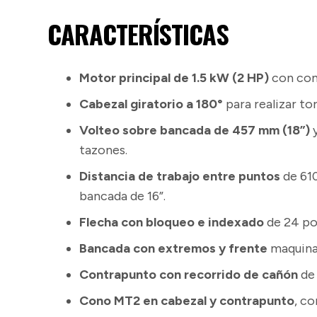
CARACTERÍSTICAS
Motor principal de 1.5 kW (2 HP)
con cont
Cabezal giratorio a 180°
para realizar to
Volteo sobre bancada de 457 mm (18”)
y
tazones.
Distancia de trabajo entre puntos
de 610
bancada de 16”.
Flecha con bloqueo e indexado
de 24 pos
Bancada con extremos y frente
maquinad
Contrapunto con recorrido de cañón
de 
Cono MT2 en cabezal y contrapunto
, c