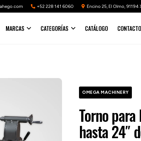
mahego.com
+52 228 141 6060
Encino 25, El Olmo, 91194 
MARCAS
CATEGORÍAS
CATÁLOGO
CONTACT
OMEGA MACHINERY
Torno para 
hasta 24″ d