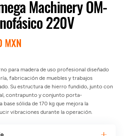
mega Machinery OM-
nofásico 220V
EL
0 MXN
PRECIO
AL
ACTUAL
ES:
rno para madera de uso profesional diseñado
0 MXN.
$49,200 MXN.
ería, fabricación de muebles y trabajos
do. Su estructura de hierro fundido, junto con
al, contrapunto y conjunto porta-
 base sólida de 170 kg que mejora la
ducir vibraciones durante la operación.
ío