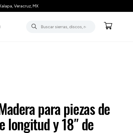
Xalapa, Veracruz, MX
Búsqueda
O
de
productos
Madera para piezas de
e longitud y 18″ de