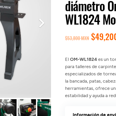
diámetro O
WL1824 Mo
EL
$
49,20
$
53,800 MXN
PRECIO
ORIGIN
ERA:
El
OM-WL1824
es un to
$53,80
para talleres de carpint
especializados de tornea
la bancada, patas, cabez
herramientas, ofrece una
estabilidad y ayuda a re
Información de env