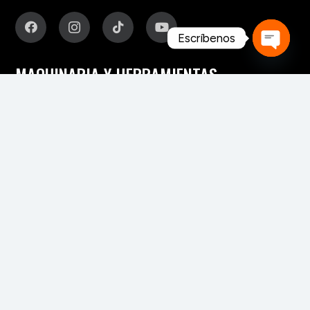
Escríbenos
Open
MAQUINARIA Y HERRAMIENTAS
chaty
Para fabricación de muebles
Para aserraderos
Herramientas de corte para madera
Para pisos y tableros alistonados
Para tableros y aglomerados
Maquinaria para tarimas
Para palos redondos
Secaderos para madera
Maquinaria para biomasa
Maquinaria para chapa