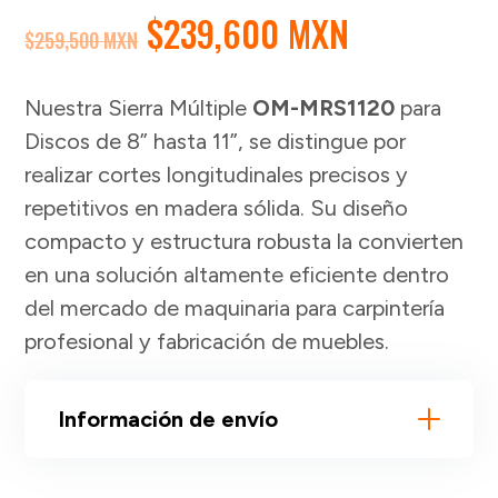
EL
EL
$
239,600 MXN
$
259,500 MXN
PRECIO
PRECIO
ORIGINAL
ACTUAL
Nuestra Sierra Múltiple
OM-MRS1120
para
ERA:
ES:
Discos de 8” hasta 11”, se distingue por
$259,500 MXN.
$239,600 
realizar cortes longitudinales precisos y
repetitivos en madera sólida. Su diseño
compacto y estructura robusta la convierten
en una solución altamente eficiente dentro
del mercado de maquinaria para carpintería
profesional y fabricación de muebles.
Información de envío