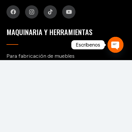
MAQUINARIA Y HERRAMIENTAS
Escríbenos
Para fabricación de muebles
Open
Para aserraderos
chaty
Herramientas de corte para madera
Para pisos y tableros alistonados
Para tableros y aglomerados
Maquinaria para tarimas
Para palos redondos
Secaderos para madera
Maquinaria para biomasa
Maquinaria para chapa