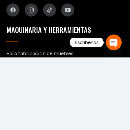
MAQUINARIA Y HERRAMIENTAS
Escríbenos
Para fabricación de muebles
Open
Para aserraderos
chaty
Herramientas de corte para madera
Para pisos y tableros alistonados
Para tableros y aglomerados
Maquinaria para tarimas
Para palos redondos
Secaderos para madera
Maquinaria para biomasa
Maquinaria para chapa