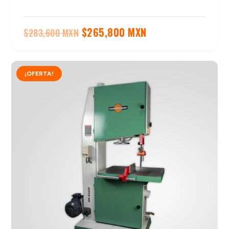
El
El
$
265,800 MXN
$
283,600 MXN
precio
precio
original
actual
¡OFERTA!
era:
es:
$283,600 MXN.
$265,800 MXN.