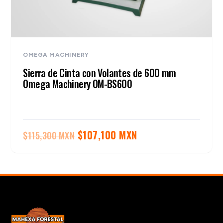
OMEGA MACHINERY
Sierra de Cinta con Volantes de 600 mm
Omega Machinery OM-BS600
El
El
$
107,100 MXN
$
115,300 MXN
precio
precio
original
actual
era:
es:
$115,300 MXN.
$107,100 MXN.