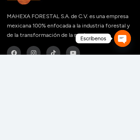
MAHEXA FORESTAL S.A. de C.V. es una empresa
mexicana 100% enfocada a la industria forestal y
de la transformación de la madera.
Escríbenos
Open
chaty
MAQUINARIA Y HERRAMIENTAS
Para fabricación de muebles
Para aserraderos
Herramientas de corte para madera
Para pisos y tableros alistonados
Para tableros y aglomerados